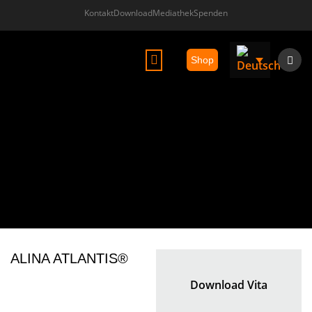
Kontakt
Download
Mediathek
Spenden
Shop
ALINA ATLANTIS ®
ALINA ATLANTIS®
Download Vita