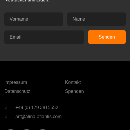
Senden
Impressum
Kontakt
Datenschutz
Spenden
+49 (0) 179 3815552
art@alina-atlantis.com