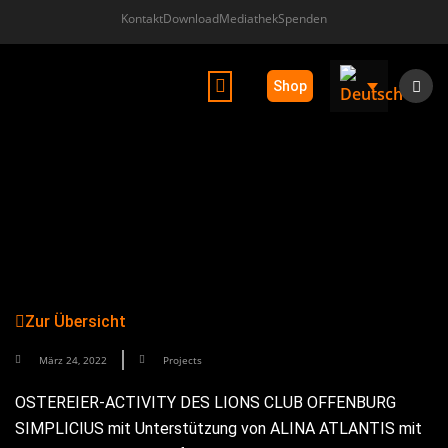
Kontakt
Download
Mediathek
Spenden
Shop
ALINA ATLANTIS ®
Zur Übersicht
März 24, 2022
Projects
OSTEREIER-ACTIVITY DES LIONS CLUB OFFENBURG
SIMPLICIUS mit Unterstützung von ALINA ATLANTIS mit