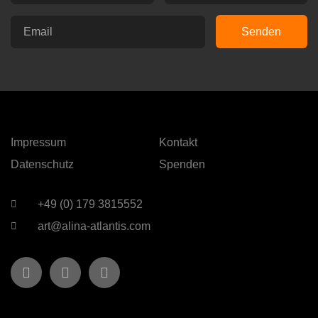
Senden
Impressum
Kontakt
Datenschutz
Spenden
+49 (0) 179 3815552
art@alina-atlantis.com