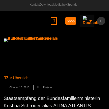
Kontakt
Download
Mediathek
Spenden
Shop
ALINA ATLANTIS ®
Zur Übersicht
Oktober 18, 2013
Projects
Staatsempfang der Bundesfamilienministerin
Kristina Schröder alias ALINA ATLANTIS